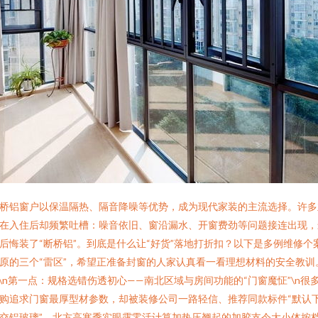
桥铝窗户以保温隔热、隔音降噪等优势，成为现代家装的主流选择。许多
在入住后却频繁吐槽：噪音依旧、窗沿漏水、开窗费劲等问题接连出现，
后悔装了“断桥铝”。到底是什么让“好货”落地打折扣？以下是多例维修个
原的三个“雷区”，希望正准备封窗的人家认真看一看理想材料的安全教训
n\n第一点：规格选错伤透初心——南北区域与房间功能的“门窗魔怔”\n很
购追求门窗最厚型材参数，却被装修公司一路轻信、推荐同款标件“默认
交铝玻璃”。北方高寒季实眼露零活计算加热压翘起的加胶支令大小体按