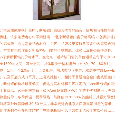
北京装修或更换门窗时，断桥铝门窗因其优异的隔音、隔热和节能性能而
青睐。许多消费者心中不禁疑问：“北京断桥铝门窗价格高吗？”答案并非
的高或低，而是需要结合材料、工艺、品牌和安装服务等多个因素综合判
。本文将为您详细分析断桥铝门窗的价格构成、优势以及是否值得选择。
n\n了解断桥铝的价格水平。在北京，断桥铝门窗的单价通常在每平方米50
至1500元之间，甚至更高，具体取决于型材型号（如60、70、80系列）
厚（1.4mm至2.0mm）、五金配件、玻璃类型（单层、双层中空或 Low-E
）以及开启方式（平开、上悬或推拉）。相比于普通铝合金门窗或塑钢门
，断桥铝的价格确实偏高，但这是其材料和工艺决定的。\n\n断桥铝的高
于其优点。它采用隔热条（如 PA66 尼龙或 PVC）将内外型材断开，有
热量传导，冬季保温、夏季隔热，能降低 30%-50% 的能耗。其强力隔音
能将室外噪音降低 30-50 分贝，非常更适合北京人口密集沿街房的需求
优质密封条和多腔体结构，在降低折旧和风尘效益上也位于前端价位以上