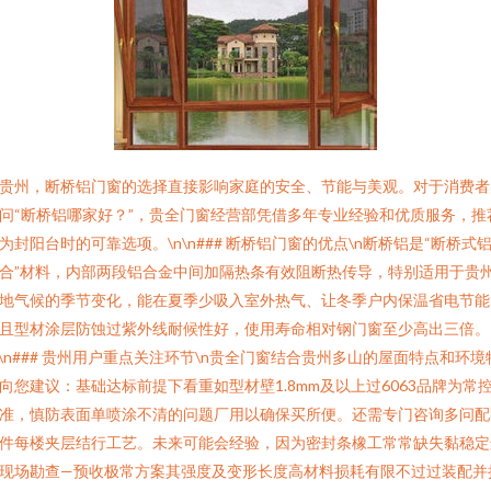
贵州，断桥铝门窗的选择直接影响家庭的安全、节能与美观。对于消费者
问“断桥铝哪家好？”，贵全门窗经营部凭借多年专业经验和优质服务，推
为封阳台时的可靠选项。\n\n### 断桥铝门窗的优点\n断桥铝是“断桥式
合”材料，内部两段铝合金中间加隔热条有效阻断热传导，特别适用于贵
地气候的季节变化，能在夏季少吸入室外热气、让冬季户内保温省电节能
且型材涂层防蚀过紫外线耐候性好，使用寿命相对钢门窗至少高出三倍。
n\n### 贵州用户重点关注环节\n贵全门窗结合贵州多山的屋面特点和环境
向您建议：基础达标前提下看重如型材壁1.8mm及以上过6063品牌为常
准，慎防表面单喷涂不清的问题厂用以确保买所便。还需专门咨询多问配
件每楼夹层结行工艺。未来可能会经验，因为密封条橡工常常缺失黏稳定
现场勘查—预收极常方案其强度及变形长度高材料损耗有限不过过装配并